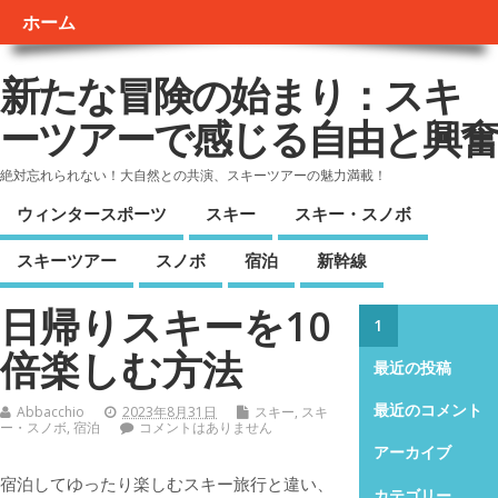
ホーム
新たな冒険の始まり：スキ
ーツアーで感じる自由と興奮
絶対忘れられない！大自然との共演、スキーツアーの魅力満載！
ウィンタースポーツ
スキー
スキー・スノボ
スキーツアー
スノボ
宿泊
新幹線
日帰りスキーを10
1
倍楽しむ方法
最近の投稿
最近のコメント
Abbacchio
2023年8月31日
スキー
,
スキ
ー・スノボ
,
宿泊
コメントはありません
アーカイブ
宿泊してゆったり楽しむスキー旅行と違い、
カテゴリー