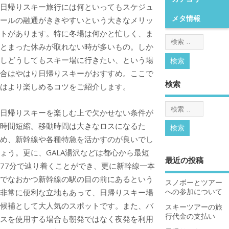
日帰りスキー旅行には何といってもスケジュ
メタ情報
ールの融通がききやすいという大きなメリッ
トがあります。
特に冬場は何かと忙しく、ま
とまった休みが取れない時が多いもの。しか
しどうしてもスキー場に行きたい、という場
合はやはり日帰りスキーがおすすめ。ここで
検索
はより楽しめるコツをご紹介します。
日帰りスキーを楽しむ上で欠かせない条件が
時間短縮。移動時間は大きなロスになるた
め、新幹線や各種特急を活かすのが良いでし
ょう。更に、GALA湯沢などは都心から最短
最近の投稿
77分で辿り着くことができ、更に新幹線一本
でなおかつ新幹線の駅の目の前にあるという
スノボーとツアー
非常に便利な立地もあって、日帰りスキー場
への参加について
候補として大人気のスポットです。また、バ
スキーツアーの旅
行代金の支払い
スを使用する場合も朝発ではなく夜発を利用